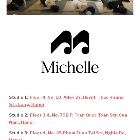
Studio 1:
Floor 4, No. 10, Alley 27, Huynh Thuc Khang
Str, Lang, Hanoi
Studio
2
:
Floo
r 3,4, N
o.
79B P. Tran Quoc Toan
Str,
Cua
Nam
, Hanoi
Studio
3
:
Floor 4, No. 45 Pham Tuan Tai Str, Nghia Do,
Ha
noi