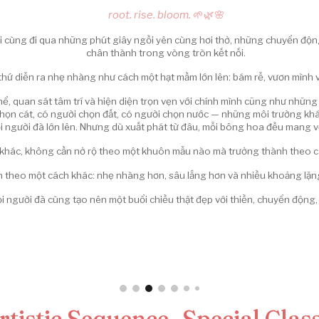
root. rise. bloom.
🌱🌿🌸
ười cùng đi qua những phút giây ngồi yên cùng hơi thở, những chuyển đ
chân thành trong vòng tròn kết nối.
thứ diễn ra nhẹ nhàng như cách một hạt mầm lớn lên: bám rễ, vươn mình v
 thể, quan sát tâm trí và hiện diện trọn vẹn với chính mình cũng như nhữ
 chọn cát, có người chọn đất, có người chọn nước — những môi trường khá
 người đã lớn lên. Nhưng dù xuất phát từ đâu, mỗi bông hoa đều mang vẻ
 khác, không cần nở rộ theo một khuôn mẫu nào mà trưởng thành theo cá
n theo một cách khác: nhẹ nhàng hơn, sâu lắng hơn và nhiều khoảng lặng
i người đã cùng tạo nên một buổi chiều thật đẹp với thiền, chuyển động, 
tistic Sequence
-
Special Clas