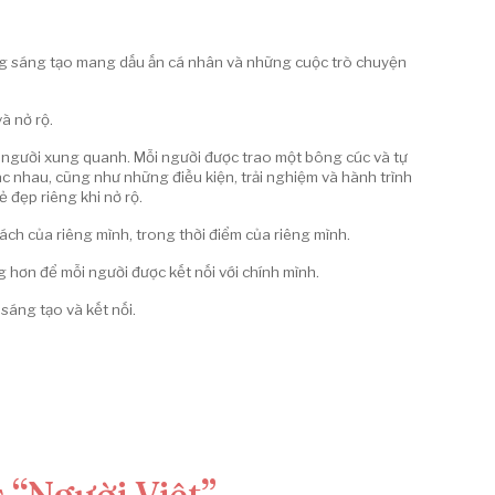
ộng sáng tạo mang dấu ấn cá nhân và những cuộc trò chuyện
à nở rộ.
ng người xung quanh. Mỗi người được trao một bông cúc và tự
c nhau, cũng như những điều kiện, trải nghiệm và hành trình
 đẹp riêng khi nở rộ.
ch của riêng mình, trong thời điểm của riêng mình.
 hơn để mỗi người được kết nối với chính mình.
sáng tạo và kết nối.
s “Người Việt”