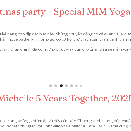
tmas party - Special MIM Yoga
ết kế riêng cho dịp đặc biệt này. Những chuyển động có cả quen và lạ, đư
 phần move battle, khi mọi người có cơ hội thử thách bản thân, cạnh tranh
ảm, chúng mình đã có những phút giây cùng ngồi lại, chia sẻ niềm vui 
Michelle 5 Years Together, 202
p lại trong không khí ấm áp và đầy cảm xúc. Chương trình mang đến chuỗ
Soundbath
thư giãn với Linh Salmon và
Matcha Time + Mini Game
cùng r