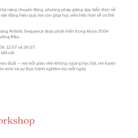
 từ kỹ năng chuyển động, phương pháp giảng dạy, kiến thức về
vận động hiệu quả, mà còn giúp học viên hiểu hơn về cơ thể
 những Artistic Sequence được phát triển trong khóa 200H
ường Kiku.
06, 12.07 và 26.07,
kết nối.
heo đuổi — nơi mỗi giáo viên không ngừng học hỏi, rèn luyện
uyên môn và sự thực hành nghiêm túc mỗi ngày.
orkshop