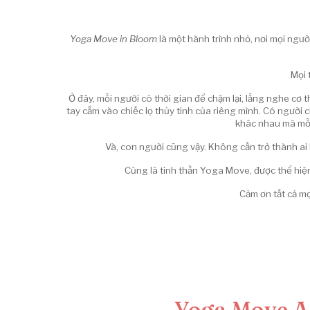
Yoga Move in Bloom
là một hành trình nhỏ, nơi mọi ng
Mọi 
Ở đây, mỗi người có thời gian để chậm lại, lắng nghe cơ
tay cắm vào chiếc lọ thủy tinh của riêng mình. Có người
khác nhau mà mỗi
Và, con người cũng vậy. Không cần trở thành ai
Cũng là tinh thần Yoga Move, được thể hiệ
Cảm ơn tất cả mọ
Yoga Move Ar