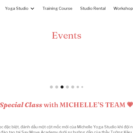
Yoga Studio
Training Course
Studio Rental
Workshops
ip to main content
Skip to navigat
Events
Special Class
with MICHELLE’S TEAM 
học đặc biệt, đánh dấu một cột mốc mới của Michelle Yoga Studio khi đội
đào tạo tại Say Move Academy dưới sự hướng dẫn của thầy Tường Kiku.