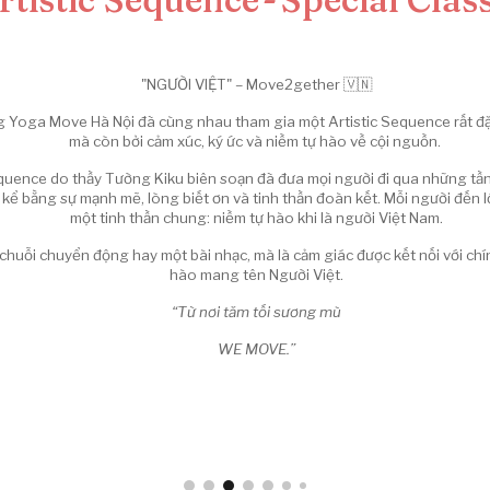
"NGƯỜI VIỆT" – Move2gether 🇻🇳
Yoga Move Hà Nội đã cùng nhau tham gia một Artistic Sequence rất đặc
mà còn bởi cảm xúc, ký ức và niềm tự hào về cội nguồn.
quence do thầy Tường Kiku biên soạn đã đưa mọi người đi qua những tần
 kể bằng sự mạnh mẽ, lòng biết ơn và tinh thần đoàn kết. Mỗi người đến 
một tinh thần chung: niềm tự hào khi là người Việt Nam.
t chuỗi chuyển động hay một bài nhạc, mà là cảm giác được kết nối với ch
hào mang tên Người Việt.
“Từ nơi tăm tối sương mù
WE MOVE.”