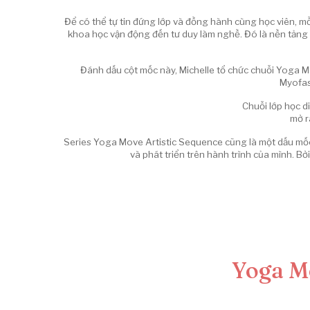
Để có thể tự tin đứng lớp và đồng hành cùng học viên, mỗ
khoa học vận động đến tư duy làm nghề. Đó là nền tảng 
Đánh dấu cột mốc này, Michelle tổ chức chuỗi Yoga Mo
Myofas
Chuỗi lớp học d
mở r
Series Yoga Move Artistic Sequence cũng là một dấu mốc 
và phát triển trên hành trình của mình. B
Yoga M