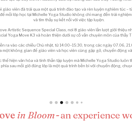
i giáo viên đã trải qua một quá trình đào tạo và rèn luyện nghiêm túc –
để mỗi lớp học tại Michelle Yoga Studio không chỉ mang đến trải nghiệm 
và tìm thấy sự kết nối với việc tập luyện.
ve Artistic Sequence Special Class, nơi 8 giáo viên lần lượt giới thiệu
cial Yoga Move K3 và hoàn thiện dưới sự cố vấn chuyên môn của thầy T
iễn ra vào các chiều Chủ nhật, từ 14:00–15:30, trong các ngày 07.06, 21.
a một không gian để giáo viên và học viên cùng gặp gỡ, chuyển động và 
thể hiện văn hóa và tinh thần tập luyện mà Michelle Yoga Studio luôn t
ởi phía sau mỗi giờ đứng lớp là một quá trình bền bỉ với chuyển động, ch
ove
in Bloom
-
an
experience w