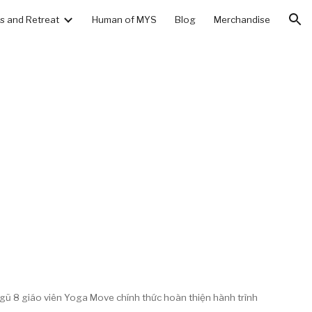
 and Retreat
Human of MYS
Blog
Merchandise
ion

 ngũ 8 giáo viên Yoga Move chính thức hoàn thiện hành trình