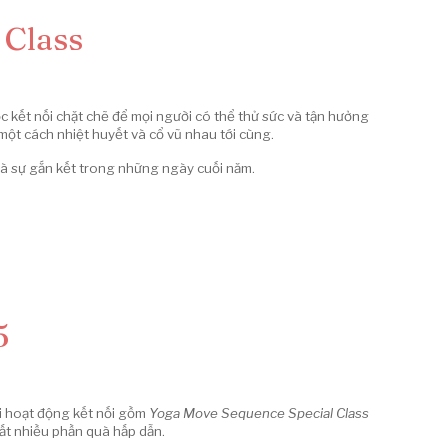
 Class
ợc kết nối chặt chẽ để mọi người có thể thử sức và tận hưởng
 một cách nhiệt huyết và cổ vũ nhau tới cùng.
và sự gắn kết trong những ngày cuối năm.
5
i hoạt động kết nối gồm
Yoga Move Sequence Special Class
ất nhiều phần quà hấp dẫn
.