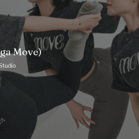
oga Move)
Studio