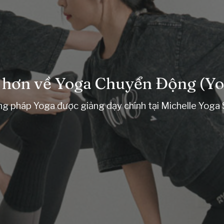
 hơn về Yoga Chuyển Động (Y
g pháp Yoga được giảng dạy chính tại Michelle Yoga 