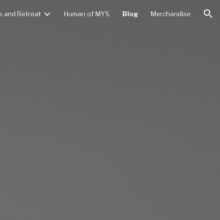
 and Retreat
Human of MYS
Blog
Merchandise
ion