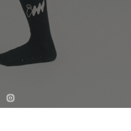
Page
Google Sites
Report abuse
updated