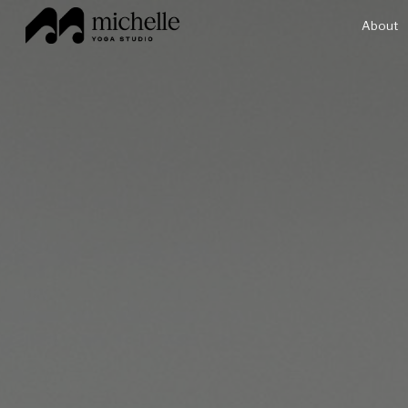
About
Sk