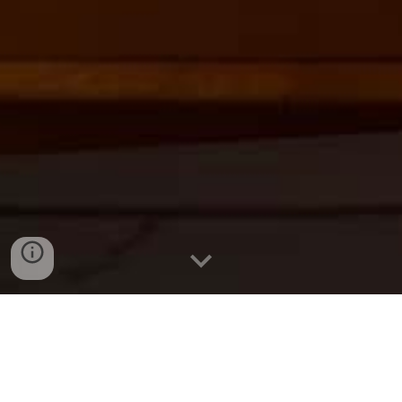
Nằm tại số 10 ngõ 27 Huỳnh Thúc Kháng, Michelle Yoga
Studio mang đến một không gian tập luyện yên bình ngay
giữa lòng thành phố. Dù tọa lạc tại khu vực trung tâm, studio
vẫn giữ được sự riêng tư, tĩnh lặng, tách biệt khỏi những ồn ào
bên ngoài. Con ngõ rộng rãi, dễ tìm dẫn lối đến một căn phòng