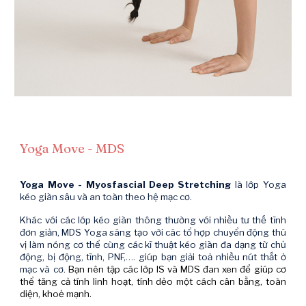
Yoga Move - MDS
Yoga Move - Myosfascial Deep Stretching
là lớp Yoga
kéo giãn sâu và an toàn theo hệ mạc cơ.
Khác với các lớp kéo giãn thông thường với nhiều tư thế tĩnh
đơn giản, MDS Yoga sáng tạo với các tổ hợp chuyển động thú
vị làm nóng cơ thể cùng các kĩ thuật kéo giãn đa dạng từ chủ
động, bị động, tĩnh, PNF,…. giúp bạn giải toả nhiều nút thắt ở
mạc và cơ.
Bạn nên tập các lớp IS và MDS đan xen để giúp cơ
thể tăng cả tính linh hoạt, tính dẻo một cách cân bằng, toàn
diện, khoẻ mạnh.