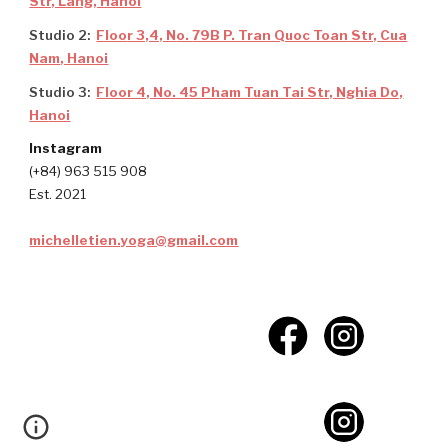
Str, Lang, Hanoi
Studio
2
:
Floo
r 3,4, N
o.
79B P. Tran Quoc Toan
Str,
Cua
Nam
, Hanoi
Studio
3
:
Floor 4, No. 45 Pham Tuan Tai Str, Nghia Do,
Ha
noi
Instagram
(+84) 963 515 908
Est. 2021
michelletien.yoga@gmail.com